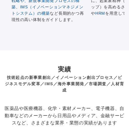
戦略
や、
新規事業開発プロセスの構
に、起業家精神（
築
、
IMS（イノベーションマネジメン
ップ）を高めるさ
トシステム）の構築
など長期的かつ再
や
HRM
を用意して
現性の高い体制をガイドします。
実績
技術起点の新事業創出／イノベーション創出プロセス／ビ
ジネスモデル変革／IMS／海外事業開発／市場調査／人材育
成
医薬品や医療機器、化学・素材メーカー、電子機器、自
動車などのメーカーから日用品やメディア、金融サービ
スなど、さまざまな業界・業態の実績があります