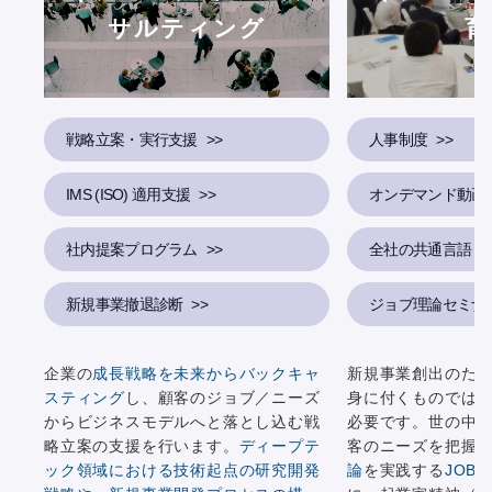
サルティング
育
戦略立案・実行支援
人事制度
IMS (ISO) 適用支援
オンデマンド動画
社内提案プログラム
全社の共通言語
新規事業撤退診断
ジョブ理論セミナ
企業の
成長戦略を未来からバックキャ
新規事業創出のた
スティング
し、顧客のジョブ／ニーズ
身に付くものでは
からビジネスモデルへと落とし込む戦
必要です。世の中
略立案の支援を行います。
ディープテ
客のニーズを把握
ック領域における技術起点の研究開発
論
を実践する
JOB